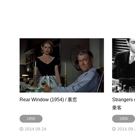
Rear Window (1954) / 裏窓
Strangers
乗客
1950
1950
2014.09.24
2014.09.