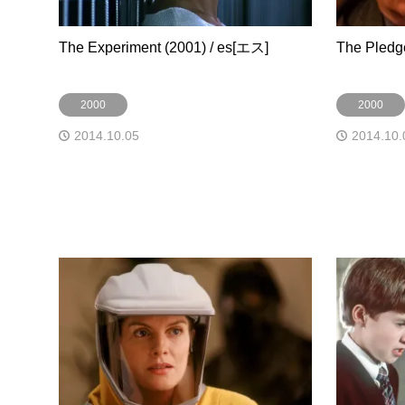
The Experiment (2001) / es[エス]
The Pled
2000
2000
2014.10.05
2014.10.