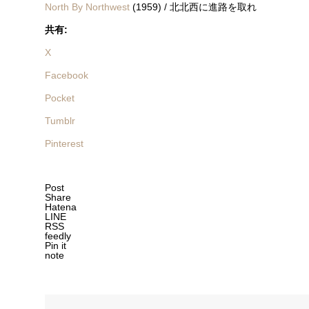
North By Northwest
(1959) / 北北西に進路を取れ
共有:
X
Facebook
Pocket
Tumblr
Pinterest
Post
Share
Hatena
LINE
RSS
feedly
Pin it
note