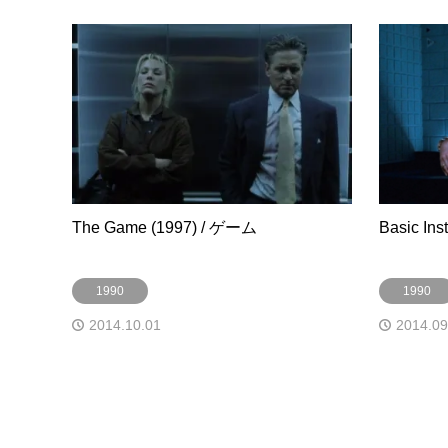
The Game (1997) / ゲーム
Basic In
1990
1990
2014.10.01
2014.09