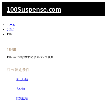
100Suspense.com
ホーム
100Suspense.com
ブログ
1960
1960
検索
m
1960年代のおすすめサスペンス映画
並べ替え条件
新しい順
古い順
閲覧数順