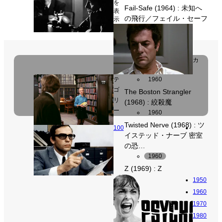
を
Fail-Safe (1964) : 未知へ
表
の飛行／フェイル・セーフ
示
カ
テ
1960
ゴ
The Boston Strangler
リ
(1968) : 絞殺魔
ー
1960
Twisted Nerve (1968) : ツ
100
イステッド・ナーブ 密室
の恐…
1960
Z (1969) : Z
1950
1960
1970
1980